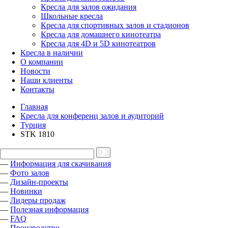
Кресла для залов ожидания
Школьные кресла
Кресла для спортивных залов и стадионов
Кресла для домашнего кинотеатра
Кресла для 4D и 5D кинотеатров
Кресла в наличии
О компании
Новости
Наши клиенты
Контакты
Главная
Кресла для конференц залов и аудиторий
Турция
STK 1810
—
Информация для скачивания
—
Фото залов
—
Дизайн-проекты
—
Новинки
—
Лидеры продаж
—
Полезная информация
—
FAQ
—
Производство