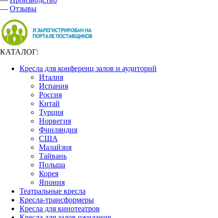
—
Отзывы
КАТАЛОГ:
Кресла для конференц залов и аудиторий
Италия
Испания
Россия
Китай
Турция
Норвегия
Финляндия
США
Малайзия
Тайвань
Польша
Корея
Япония
Театральные кресла
Кресла-трансформеры
Кресла для кинотеатров
Кресла для залов ожидания