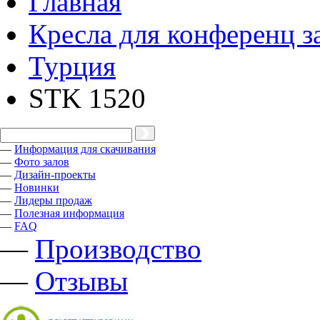
Главная
Кресла для конференц з
Турция
STK 1520
—
Информация для скачивания
—
Фото залов
—
Дизайн-проекты
—
Новинки
—
Лидеры продаж
—
Полезная информация
—
FAQ
—
Производство
—
Отзывы