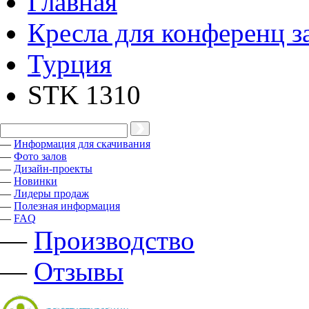
Главная
Кресла для конференц з
Турция
STK 1310
—
Информация для скачивания
—
Фото залов
—
Дизайн-проекты
—
Новинки
—
Лидеры продаж
—
Полезная информация
—
FAQ
—
Производство
—
Отзывы