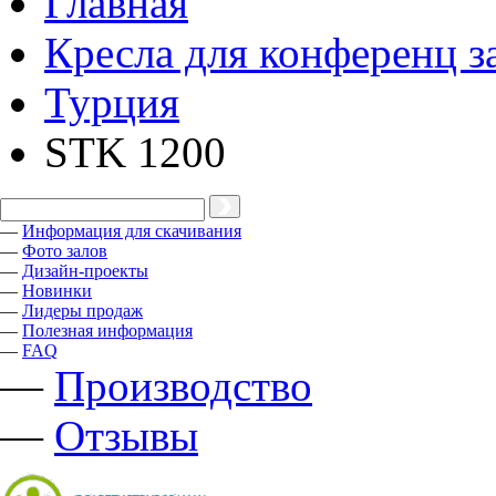
Главная
Кресла для конференц з
Турция
STK 1200
—
Информация для скачивания
—
Фото залов
—
Дизайн-проекты
—
Новинки
—
Лидеры продаж
—
Полезная информация
—
FAQ
—
Производство
—
Отзывы