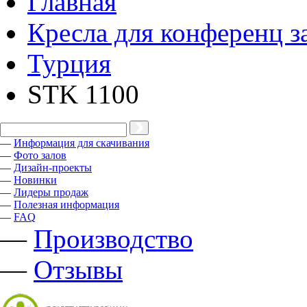
Главная
Кресла для конференц з
Турция
STK 1100
—
Информация для скачивания
—
Фото залов
—
Дизайн-проекты
—
Новинки
—
Лидеры продаж
—
Полезная информация
—
FAQ
—
Производство
—
Отзывы