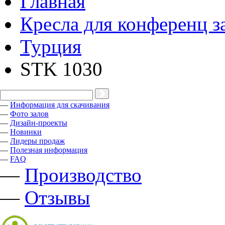
Главная
Кресла для конференц з
Турция
STK 1030
—
Информация для скачивания
—
Фото залов
—
Дизайн-проекты
—
Новинки
—
Лидеры продаж
—
Полезная информация
—
FAQ
—
Производство
—
Отзывы