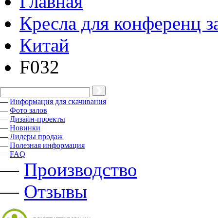
Главная
Кресла для конференц з
Китай
F032
—
Информация для скачивания
—
Фото залов
—
Дизайн-проекты
—
Новинки
—
Лидеры продаж
—
Полезная информация
—
FAQ
—
Производство
—
Отзывы