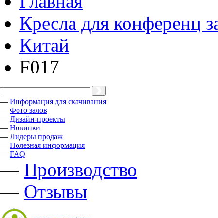
Главная
Кресла для конференц з
Китай
F017
—
Информация для скачивания
—
Фото залов
—
Дизайн-проекты
—
Новинки
—
Лидеры продаж
—
Полезная информация
—
FAQ
—
Производство
—
Отзывы