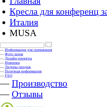
Главная
Кресла для конференц з
Италия
MUSA
—
Информация для скачивания
—
Фото залов
—
Дизайн-проекты
—
Новинки
—
Лидеры продаж
—
Полезная информация
—
FAQ
—
Производство
—
Отзывы